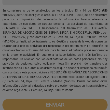
En cumplimiento de lo establecido en los artículos 13 y 14 del RGPD (UE)
2016/679, de 27 de abril, y en el artículo 11 de la LOPD 3/2018, de 5 de diciembre,
ponemos a disposición del interesado la información básica referente al
tratamiento de sus datos de carácter personal. La actividad de tratamiento es
CONTACTOS VÍA WEB. El Responsable del tratamiento es: FEDERACIÓN
ESPAÑOLA DE ASOCIACIONES DE ESPINA BÍFIDA E HIDROCEFALIA, FEBHI, con
N.I.F.: G28726792, y con domicilio en C/ Pechuán, 14, Bajo C.P.: 28002 - Madrid
(MADRID) La finalidad del tratamiento es: Gestión a través de la web de consultas
relacionadas con la actividad del responsable del tratamiento; La dirección de
correo electrónico solo será utilizada para la finalidad definida por el responsable
en la presente actividad. En cuanto a la base jurídica es interés legítimo del
responsable. En relación con los destinatarios de los datos personales: No hay
previsión de cesiones, salvo obligación legal.Sin previsión de transferencias
internacionales. En cuanto a los derechos de que dispone el interesado en relación
con sus datos, este puede dirigirse a FEDERACIÓN ESPAÑOLA DE ASOCIACIONES
DE ESPINA BÍFIDA E HIDROCEFALIA, FEBHI como responsable: febhi@febhi.org o
C/ Pechuán, 14, Bajo C.P.: 28002 - Madrid (Madrid). Puede consultar dicha
información adicional y detallada sobre protección de datos en https://febhi.org/
en Aviso Legal o en C/ Pechuán, 14, Bajo - 28002 Madrid
ENVIAR